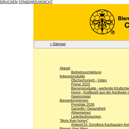
DRUCKEN
STANDARDANSICHT
> Sitemap
Aktuell
Betriebsvorstellung
Imkereiprodukte
Ötscherhonig® - Video
Preise 2025
Bienenprodukte - wertvolle Köstlichk
Honig - Kraftquell aus der Apotheke 
Gewinnspiel
Bienenköniginnen
Preisliste 2026
Garantie / Gesundheit
Allgemeines
Lieferbedingungen
"More than honey"
Antwort Dr. Dorothea Kauhausen-Kel
Bienen über Wien